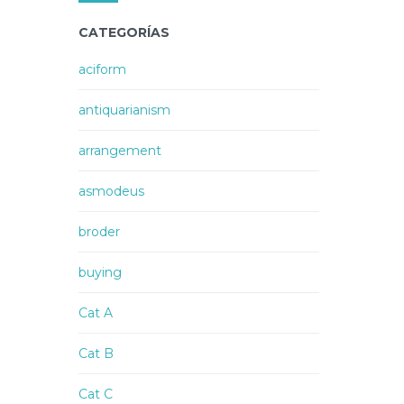
CATEGORÍAS
aciform
antiquarianism
arrangement
asmodeus
broder
buying
Cat A
Cat B
Cat C