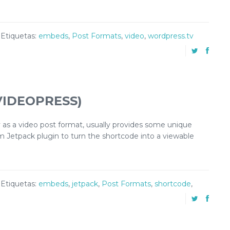
Etiquetas:
embeds
,
Post Formats
,
video
,
wordpress.tv
VIDEOPRESS)
as a video post format, usually provides some unique
Slim Jetpack plugin to turn the shortcode into a viewable
Etiquetas:
embeds
,
jetpack
,
Post Formats
,
shortcode
,