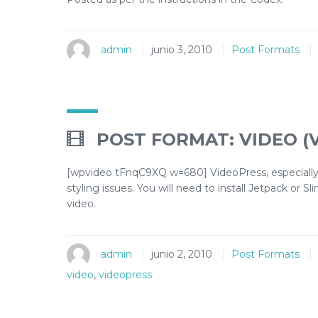
admin
junio 3, 2010
Post Formats
POST FORMAT: VIDEO (
[wpvideo tFnqC9XQ w=680] VideoPress, especially 
styling issues. You will need to install Jetpack or 
video.
admin
junio 2, 2010
Post Formats
video
,
videopress