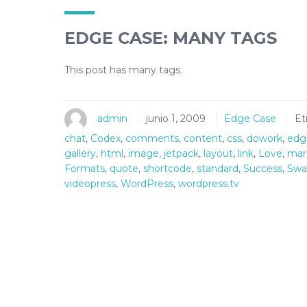
EDGE CASE: MANY TAGS
This post has many tags.
admin
junio 1, 2009
Edge Case
Et
chat
,
Codex
,
comments
,
content
,
css
,
dowork
,
edg
gallery
,
html
,
image
,
jetpack
,
layout
,
link
,
Love
,
mar
Formats
,
quote
,
shortcode
,
standard
,
Success
,
Swa
videopress
,
WordPress
,
wordpress.tv